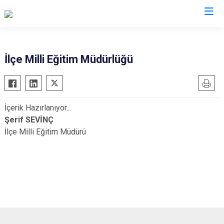
Şırnak
İlçe Milli Eğitim Müdürlüğü
Beytüşşebap
Cizre
İçerik Hazırlanıyor...
Güçlükonak
Şerif SEVİNÇ
İdil
İlçe Milli Eğitim Müdürü
Silopi
Uludere